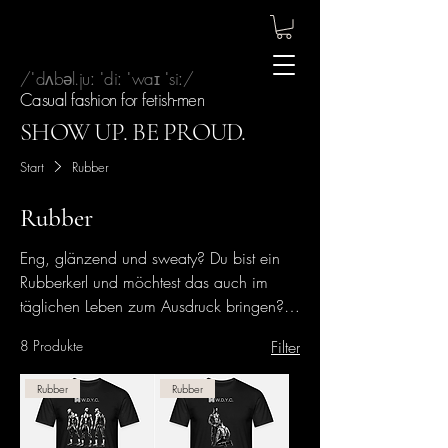
/ˈdʌbəl.juː ˈdiː ˈwaɪ ˈsiː/
Casual fashion for fetish-men
SHOW UP. BE PROUD.
Start
Rubber
Rubber
Eng, glänzend und sweaty? Du bist ein
Rubberkerl und möchtest das auch im
täglichen Leben zum Ausdruck bringen?
Dann haben wir das Richtige für dich.
8 Produkte
Filter
Rubber
Rubber