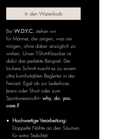
In den Warenkorb
Bei
W.D.Y.C.
stehen wir
für Männer, die zeigen, was sie
mögen, ohne dabei anzüglich zu
wirken. Unser T-Shirt-Klassiker ist
dafür das perfekte Beispiel: Der
lockere Schnitt macht es zu einem
ultra komfortablen Begleiter in der
Freizeit. Egal ob zur Lederhose,
Jeans oder Short oder zum
Sportswearoutfit–
why. do. you.
care.?
Hochwertige Verarbeitung:
Doppelte Nähte an den Säumen
für extra Stabilität