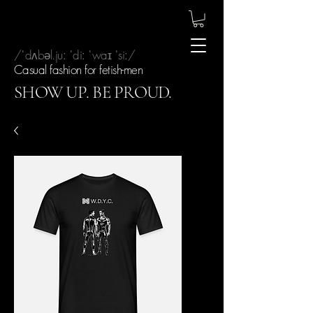
/ˈdʌbəl.juː ˈdiː ˈwaɪ ˈsiː/
Casual fashion for fetish-men
SHOW UP. BE PROUD.