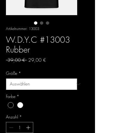
Artikelnummer: 13003
W.D.Y.C #13003
Rubber
Standardpreis
Sale-
 39,00 € 
29,00 €
Preis
Größe
*
Farbe
*
Anzahl
*