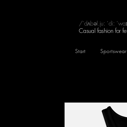
/ˈdʌbəl.juː ˈdiː ˈwaɪ
Casual fashion for fe
Start
Sportswear