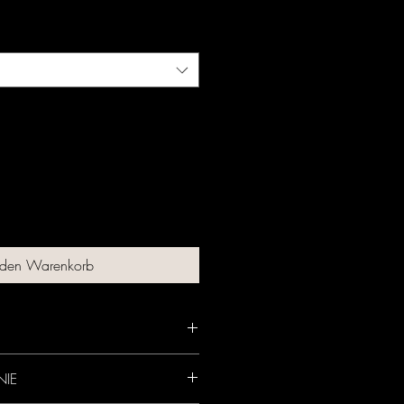
 den Warenkorb
A (cm)
B (cm)
NIE