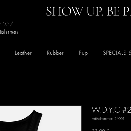
SHOW UP. BE 
 ˈsiː/
tish-men
Leather
Rubber
Pup
SPECIALS 
W.D.Y.C #
Artikelnummer: 24001
Preis