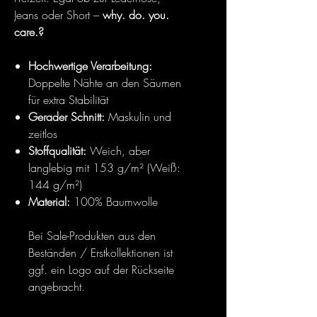
Jeans oder Short –
why. do. you.
care.?
Hochwertige Verarbeitung:
Doppelte Nähte an den Säumen
für extra Stabilität
Gerader Schnitt:
Maskulin und
zeitlos
Stoffqualität:
Weich, aber
langlebig mit 153 g/m² (Weiß:
144 g/m²)
Material:
100% Baumwolle
Bei Sale-Produkten aus den
Beständen / Erstkollektionen ist
ggf. ein Logo auf der Rückseite
angebracht.