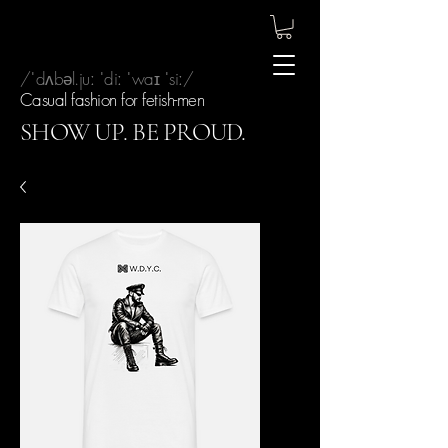
/ˈdʌbəl.juː ˈdiː ˈwaɪ ˈsiː/
Casual fashion for fetish-men
SHOW UP. BE PROUD.