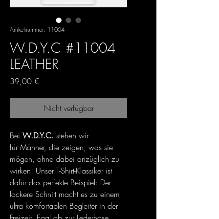
Artikelnummer: 11004
W.D.Y.C #11004
LEATHER
Preis
39,00 €
Nicht verfügbar
Bei
W.D.Y.C.
stehen wir
für Männer, die zeigen, was sie
mögen, ohne dabei anzüglich zu
wirken. Unser T-Shirt-Klassiker ist
dafür das perfekte Beispiel: Der
lockere Schnitt macht es zu einem
ultra komfortablen Begleiter in der
Freizeit. Egal ob zur Lederhose,