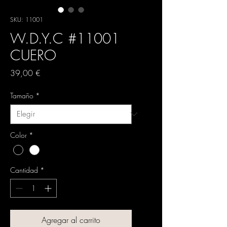
SKU: 11001
W.D.Y.C #11001
CUERO
Precio
39,00 €
Tamaño
*
Color
*
Cantidad
*
Agregar al carrito