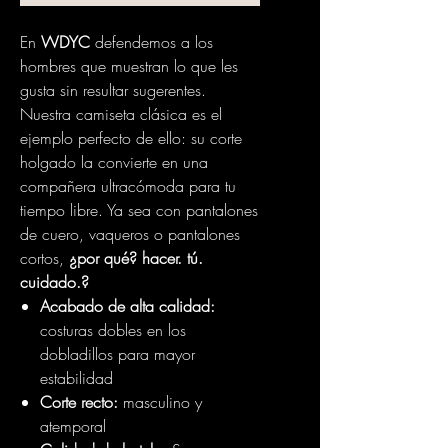
En
WDYC
defendemos a los
hombres que muestran lo que les
gusta sin resultar sugerentes.
Nuestra camiseta clásica es el
ejemplo perfecto de ello: su corte
holgado la convierte en una
compañera ultracómoda para tu
tiempo libre. Ya sea con pantalones
de cuero, vaqueros o pantalones
cortos,
¿por qué? hacer. tú.
cuidado.?
Acabado de alta calidad:
costuras dobles en los
dobladillos para mayor
estabilidad
Corte recto:
masculino y
atemporal