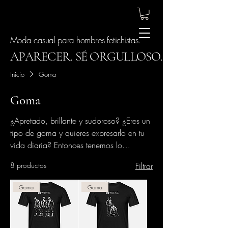
Moda casual para hombres fetichistas.
APARECER. SÉ ORGULLOSO.
Inicio
Goma
Goma
¿Apretado, brillante y sudoroso? ¿Eres un
tipo de goma y quieres expresarlo en tu
vida diaria? Entonces tenemos lo
adecuado para usted.
8 productos
Filtrar
Goma
Goma