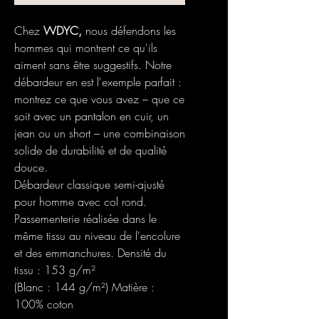
Chez
WDYC,
nous défendons les
hommes qui montrent ce qu'ils
aiment sans être suggestifs. Notre
débardeur en est l'exemple parfait :
montrez ce que vous avez – que ce
soit avec un pantalon en cuir, un
jean ou un short – une combinaison
solide de durabilité et de qualité
douce.
Débardeur classique semi-ajusté
pour homme avec col rond.
Passementerie réalisée dans le
même tissu au niveau de l'encolure
et des emmanchures. Densité du
tissu : 153 g/m²
(Blanc : 144 g/m²) Matière :
100% coton