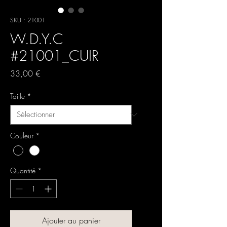
SKU : 21001
W.D.Y.C
#21001_CUIR
Prix
33,00 €
Taille
*
Couleur
*
Quantité
*
Ajouter au panier