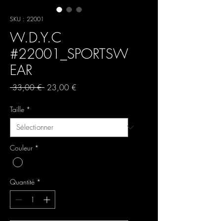
SKU : 22001
W.D.Y.C
#22001_SPORTSW
EAR
Prix
Prix
 33,00 € 
23,00 €
original
promotionnel
Taille
*
Couleur
*
Quantité
*