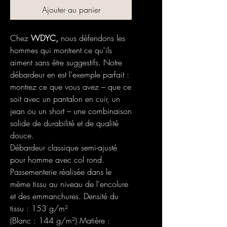
Ajouter au panier
Chez
WDYC,
nous défendons les
hommes qui montrent ce qu'ils
aiment sans être suggestifs. Notre
débardeur en est l'exemple parfait :
montrez ce que vous avez – que ce
soit avec un pantalon en cuir, un
jean ou un short – une combinaison
solide de durabilité et de qualité
douce.
Débardeur classique semi-ajusté
pour homme avec col rond.
Passementerie réalisée dans le
même tissu au niveau de l'encolure
et des emmanchures. Densité du
tissu : 153 g/m²
(Blanc : 144 g/m²) Matière :