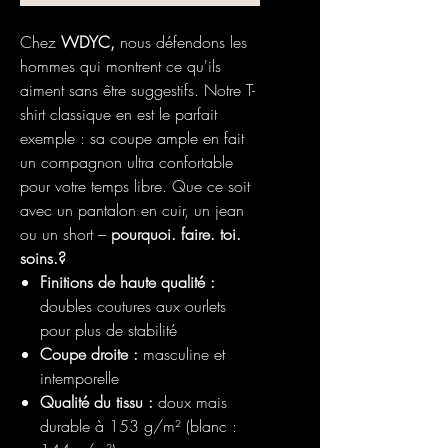
Chez
WDYC,
nous défendons les
hommes qui montrent ce qu'ils
aiment sans être suggestifs. Notre T-
shirt classique en est le parfait
exemple : sa coupe ample en fait
un compagnon ultra confortable
pour votre temps libre. Que ce soit
avec un pantalon en cuir, un jean
ou un short –
pourquoi. faire. toi.
soins.?
Finitions de haute qualité :
doubles coutures aux ourlets
pour plus de stabilité
Coupe droite :
masculine et
intemporelle
Qualité du tissu :
doux mais
durable à 153 g/m² (blanc :