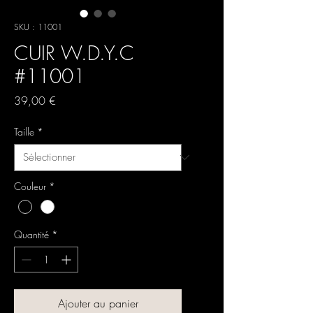
SKU : 11001
CUIR W.D.Y.C
#11001
Prix
39,00 €
Taille
*
Couleur
*
Quantité
*
Ajouter au panier