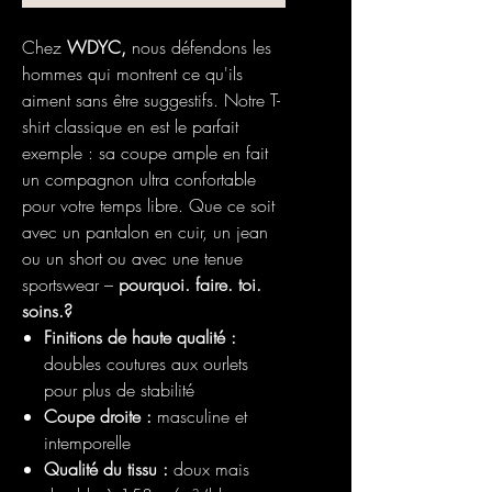
Chez
WDYC,
nous défendons les
hommes qui montrent ce qu'ils
aiment sans être suggestifs. Notre T-
shirt classique en est le parfait
exemple : sa coupe ample en fait
un compagnon ultra confortable
pour votre temps libre. Que ce soit
avec un pantalon en cuir, un jean
ou un short ou avec une tenue
sportswear –
pourquoi. faire. toi.
soins.?
Finitions de haute qualité :
doubles coutures aux ourlets
pour plus de stabilité
Coupe droite :
masculine et
intemporelle
Qualité du tissu :
doux mais