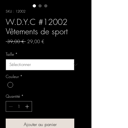
SKU : 12002
W.D.Y.C #12002
Vêtements de sport
Prix
Prix
 39,00 € 
29,00 €
original
promotionnel
Taille
*
Couleur
*
Quantité
*
Ajouter au panier